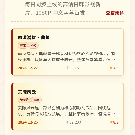
每日同步上线的高清日韩影视新
片，1080P 中文字幕首发
查看更多
独播
NEW
日本
南港潜伏·典藏
综艺
科幻
南港潜伏·典藏是一部以科幻为核心的影视作品，围
绕危机、反转与人物成长展开，整体节奏紧凑，值得
推荐观看。
2024-12-27
90,151
7.3
连载中
NEW
美国
天际风云
纪录片
喜剧
天际风云是一部以喜剧为核心的影视作品，围绕危
机、反转与人物成长展开，整体节奏紧凑，值得推荐
观看。
2024-12-26
67,293
8.7
4K