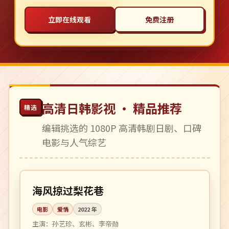
立即在线观看
免费注册
高清日韩影视 · 精品推荐
精选
编辑挑选的 1080P 高清韩剧日剧、口碑
电影与人气综艺
116 分钟
高分
韩国
海风掠过梨花巷
电影
爱情
2022
年
主演：
孙艺珍、玄彬、李帝勋