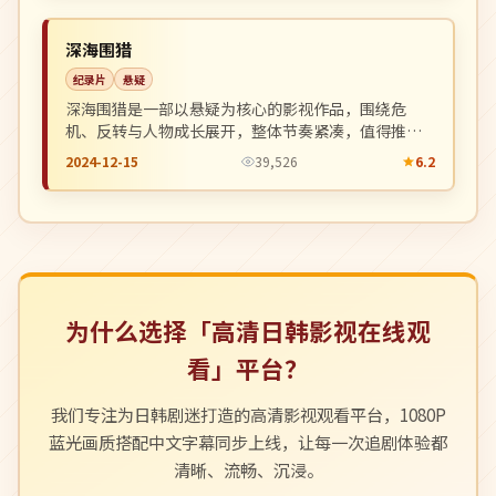
NEW
中国
深海围猎
纪录片
悬疑
深海围猎是一部以悬疑为核心的影视作品，围绕危
机、反转与人物成长展开，整体节奏紧凑，值得推荐
观看。
2024-12-15
39,526
6.2
为什么选择「高清日韩影视在线观
看」平台？
我们专注为日韩剧迷打造的高清影视观看平台，1080P
蓝光画质搭配中文字幕同步上线，让每一次追剧体验都
清晰、流畅、沉浸。