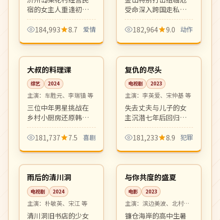
宿的女主人重逢初
受命深入跨国走私集
恋，海风、咖啡与旧
团，飙车、枪战、肉
信件一同唤醒被搁置
搏一气呵成。该片延
184,993
8.7
爱情
182,964
9.0
动作
十年的青春记忆。摄
续韩国硬派动作犯罪
10:04
12:55
影唯美，叙事克制，
片传统，是近年口碑
热播
完结
浪漫细腻的成人爱情
动作大片代表作。
片。
韩国
韩国
大叔的料理课
复仇的尽头
综艺
2024
电视剧
2023
主演：
车胜元、李瑞镇 等
主演：
李英爱、宋仲基 等
三位中年男星挑战在
失去丈夫与儿子的女
乡村小厨房还原韩定
主沉潜七年后回归首
食与世界料理，节目
尔，以企业家身份发
温馨有趣，是观察日
起跨越数十年的复仇
181,737
7.5
喜剧
181,233
8.9
犯罪
常细节的治愈系慢综
布局。爽剧节奏，反
16:42
99:18
艺。
转密集制作精良。
热播
院线
韩国
日本
雨后的清川洞
与你共度的盛夏
电视剧
2024
电影
2023
主演：
朴敏英、宋江 等
主演：
滨边美波、北村匠
海 等
清川洞旧书店的少女
镰仓海岸的高中生暑