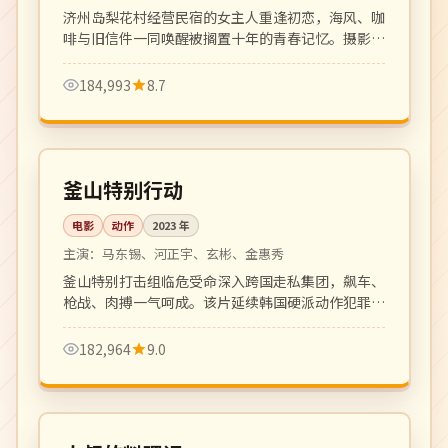
济州岛梨花村经营民宿的女主人重逢初恋，海风、咖
啡与旧信件一同唤醒被搁置十年的青春记忆。摄影唯
美，叙事克制，浪漫细腻的成人爱情片。
184,993
8.7
128 分钟
院线
韩国
釜山特别行动
电影
动作
2023
年
主演：
马东锡、河正宇、玄彬、金惠秀
釜山特别打击组临危受命深入跨国走私集团，飙车、
枪战、肉搏一气呵成。该片延续韩国硬派动作犯罪片
传统，是近年口碑动作大片代表作。
182,964
9.0
更新至 10 期
热播
韩国