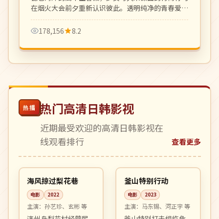
在烟火大会前夕重新认识彼此。透明纯净的青春爱情
之作。
178,156
8.2
热门高清日韩影视
热播
近期最受欢迎的高清日韩影视在
线观看排行
查看更多
99:08
99:34
高分
院线
韩国
韩国
海风掠过梨花巷
釜山特别行动
电影
2022
电影
2023
主演：
孙艺珍、玄彬 等
主演：
马东锡、河正宇 等
济州岛梨花村经营民
釜山特别打击组临危