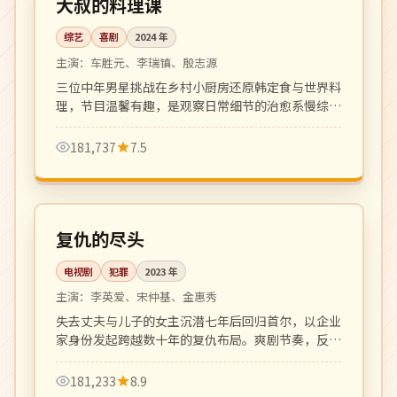
大叔的料理课
综艺
喜剧
2024
年
主演：
车胜元、李瑞镇、殷志源
三位中年男星挑战在乡村小厨房还原韩定食与世界料
理，节目温馨有趣，是观察日常细节的治愈系慢综
艺。
181,737
7.5
全 12 集
完结
韩国
复仇的尽头
电视剧
犯罪
2023
年
主演：
李英爱、宋仲基、金惠秀
失去丈夫与儿子的女主沉潜七年后回归首尔，以企业
家身份发起跨越数十年的复仇布局。爽剧节奏，反转
密集制作精良。
181,233
8.9