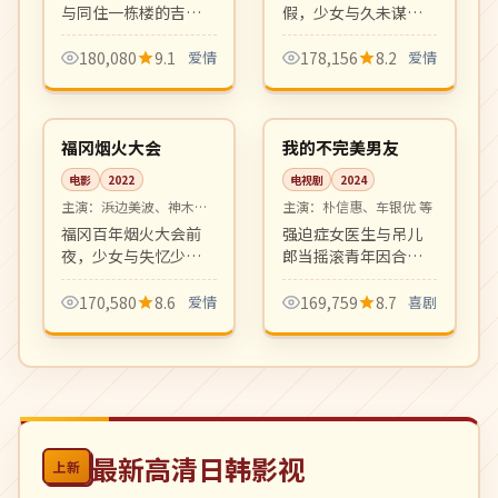
与同住一栋楼的吉他
假，少女与久未谋面
手在一场夏日雷雨后
的青梅竹马在烟火大
命运交错，慢节奏甜
会前夕重新认识彼
180,080
9.1
爱情
178,156
8.2
爱情
恋治愈系作品，画面
此。透明纯净的青春
99:23
16:31
清新文艺。
爱情之作。
院线
热播
日本
韩国
福冈烟火大会
我的不完美男友
电影
2022
电视剧
2024
主演：
浜边美波、神木隆
主演：
朴信惠、车银优 等
之介 等
福冈百年烟火大会前
强迫症女医生与吊儿
夜，少女与失忆少年
郎当摇滚青年因合租
共同寻找消失的旧
意外凑成欢喜冤家。
友。盛夏与烟火、记
轻松搞笑爱情喜剧，
170,580
8.6
爱情
169,759
8.7
喜剧
忆与告白，是夏日档
CP 感拉满，是 2024
清新爱情电影。
春档高糖度甜剧。
最新高清日韩影视
上新