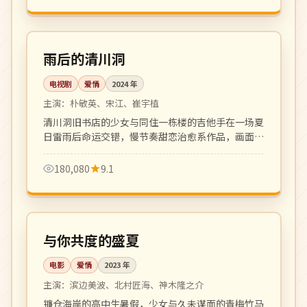
全 16 集
热播
韩国
雨后的清川洞
电视剧
爱情
2024
年
主演：
朴敏英、宋江、崔宇植
清川洞旧书店的少女与同住一栋楼的吉他手在一场夏
日雷雨后命运交错，慢节奏甜恋治愈系作品，画面清
新文艺。
180,080
9.1
105 分钟
院线
日本
与你共度的盛夏
电影
爱情
2023
年
主演：
滨边美波、北村匠海、神木隆之介
镰仓海岸的高中生暑假，少女与久未谋面的青梅竹马